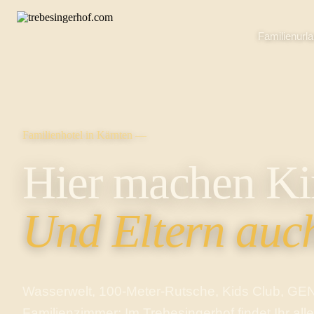
Familienurl
Familienhotel in Kärnten —
Hier machen Ki
Und Eltern auc
Wasserwelt, 100-Meter-Rutsche, Kids Club, GEN
Familienzimmer: Im Trebesingerhof findet Ihr all