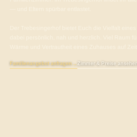
— und Eltern spürbar entlastet.
Der Trebesingerhof bietet Euch die Vielfalt eines
dabei persönlich, nah und herzlich. Viel Raum fü
Wärme und Vertrautheit eines Zuhauses auf Zeit
→
Familienangebot anfragen
Zimmer & Preise ansehe