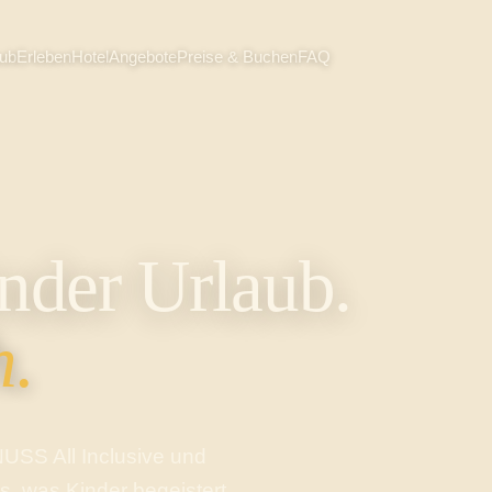
aub
Erleben
Hotel
Angebote
Preise & Buchen
FAQ
nder Urlaub.
h.
USS All Inclusive und
es, was Kinder begeistert